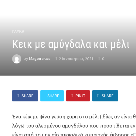
ΓΛΥΚΆ
Κεικ με αμύγδαλα και μέλι
by
Mageirakos
2 Ιανουαρίου, 2021
0
SHARE
SHARE
PIN IT
SHARE
Ένα κέικ με φίνα γεύση χάρη στο μέλι (ιδίως αν είνα
λόγω του αλεσμένου αμυγδάλου που προστίθεται εν 
είναι από το μηνιαίο περιοδικό κυπριακής έκδοσης «Γλ