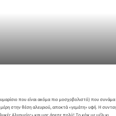
ι θυμαρίσιο που είναι ακόμα πιο μοσχοβολιστό) που συνάμα
μέρη στην θέση αλευριού, αποκτά «γεμάτη» υφή. Η συντα
υκές Αλχημείες» και μας άρεσε πολύ! Το κέικ με μέλι κι