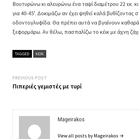
Βουτυρώνω κι αλευρώνω ένα ταψί διαμέτρου 22 εκ. κι
για 40-45’. Δοκιμάζω αν έχει ψηθεί καλά βυθίζοντας 
οδοντογλυφίδα. Θα πρέπει αυτά να βγαίνουν καθαρά,
ξεφορμάρω. Αν θέλω, πασπαλίζω το κέικ με άχνη ζά
TAGGED
KEIK
Πλοήγηση
Previous
PREVIOUS POST
post:
Πιπεριές γεμιστές με τυρί
άρθρων
Mageirakos
View all posts by Mageirakos →