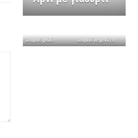
Χοιρινό ρολό
Χοιρινό λεμονάτο