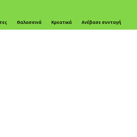
τες
Θαλασσινά
Κρεατικά
Ανέβασε συνταγή