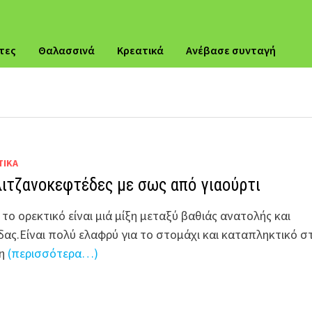
τες
Θαλασσινά
Κρεατικά
Ανέβασε συνταγή
ΤΙΚΆ
ιτζανοκεφτέδες με σως από γιαούρτι
το ορεκτικό είναι μιά μίξη μεταξύ βαθιάς ανατολής και
δας.Είναι πολύ ελαφρύ για το στομάχι και καταπληκτικό σ
ση
(περισσότερα…)