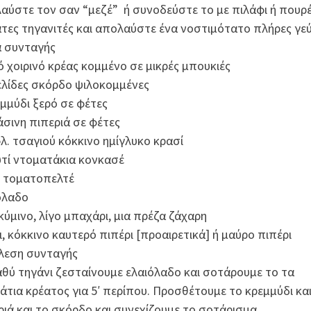
αύστε τον σαν “μεζέ” ή συνοδεύστε το με πιλάφι ή πουρέ
τες τηγανιτές και απολαύστε ένα νοστιμότατο πλήρες γε
ά συνταγής
λό χοιρινό κρέας κομμένο σε μικρές μπουκιές
ελίδες σκόρδο ψιλοκομμένες
εμμύδι ξερό σε φέτες
άσινη πιπεριά σε φέτες
φλ. τσαγιού κόκκινο ημίγλυκο κρασί
υτί ντοματάκια κονκασέ
γ. τοματοπελτέ
όλαδο
κύμινο, λίγο μπαχάρι, μια πρέζα ζάχαρη
ι, κόκκινο καυτερό πιπέρι [προαιρετικά] ή μαύρο πιπέρι
λεση συνταγής
αθύ τηγάνι ζεσταίνουμε ελαιόλαδο και σοτάρουμε το τα
άτια κρέατος για 5′ περίπου. Προσθέτουμε το κρεμμύδι και
ριά και το σκόρδο και συνεχίζουμε το σοτάρισμα