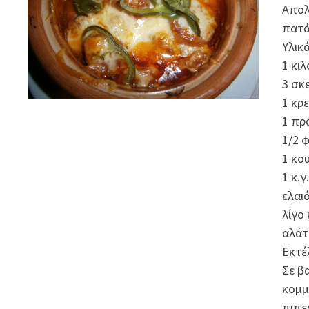
Απολ
πατά
Υλικ
1 κι
3 σκ
1 κρ
1 πρ
1/2 
1 κο
1 κ.
ελαι
λίγο 
αλάτ
Εκτέ
Σε β
κομμ
πιπε