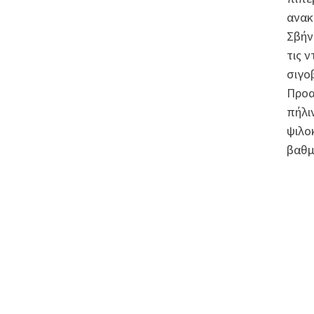
ανακ
Σβήν
τις 
σιγο
Προα
πήλι
ψιλο
βαθμο