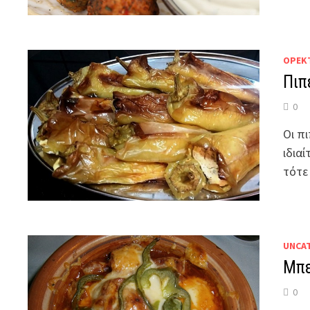
ΟΡΕΚ
Πιπ
0
Οι πι
ιδιαί
τότε
UNCA
Μπε
0