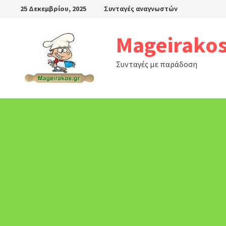
Skip
25 Δεκεμβρίου, 2025
Συνταγές αναγνωστών
to
content
Mageirakos
Συνταγές με παράδοση