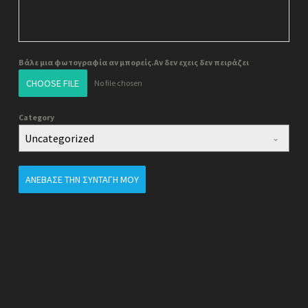
Βάλε μια φωτογραφία αν μπορείς.Αν δεν εχεις δεν πειράζει
CHOOSE FILE
No file chosen
Category
Uncategorized
ΑΝΈΒΑΣΕ ΤΗΝ ΣΥΝΤΑΓΉ ΜΟΥ