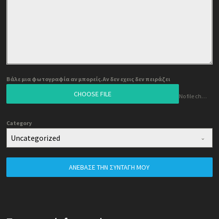
Βάλε μια φωτογραφία αν μπορείς.Αν δεν εχεις δεν πειράζει
CHOOSE FILE
No file chosen
Category
Uncategorized
ΑΝΈΒΑΣΕ ΤΗΝ ΣΥΝΤΑΓΉ ΜΟΥ