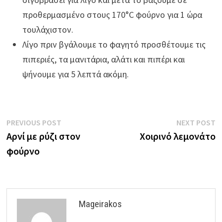
προθερμασμένο στους 170°C φούρνο για 1 ώρα
τουλάχιστον.
Λίγο πριν βγάλουμε το φαγητό προσθέτουμε τις
πιπεριές, τα μανιτάρια, αλάτι και πιπέρι και
ψήνουμε για 5 λεπτά ακόμη.
Πλοήγηση
Previous
N
PREVIOUS POST
NEXT POST
post:
p
Αρνί με ρύζι στον
Χοιρινό λεμονάτο
άρθρων
φούρνο
Mageirakos