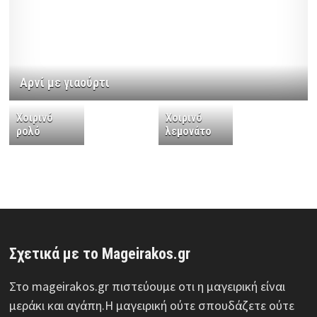
Αρνί με γιαούρτι
Χοιρινό
Χοιρινό
ρολό
λεμονάτο
Σχετικά με το Mageirakos.gr
Στο mageirakos.gr πιστεύουμε οτι η μαγειρική είναι
μεράκι και αγάπη.Η μαγειρική ούτε σπουδάζετε ούτε