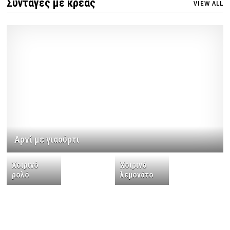
Συνταγές με κρέας
VIEW ALL
Αρνί με γιαούρτι
Χοιρινό
Χοιρινό
ρολό
λεμονάτο