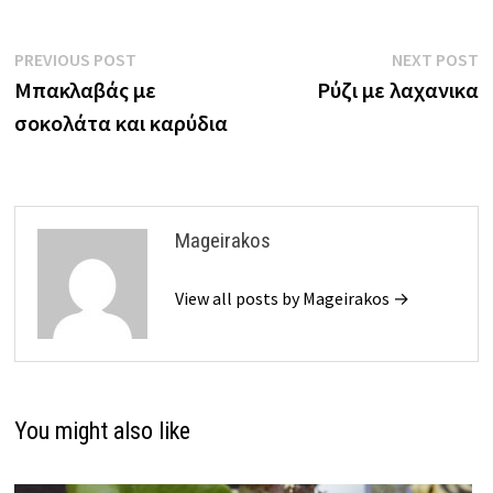
Πλοήγηση
Previous
N
PREVIOUS POST
NEXT POST
post:
p
Μπακλαβάς με
Ρύζι με λαχανικα
άρθρων
σοκολάτα και καρύδια
Mageirakos
View all posts by Mageirakos →
You might also like